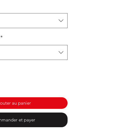
*
outer au panier
mander et payer