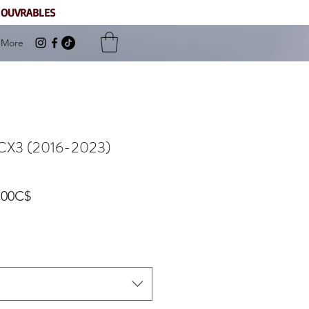
S OUVRABLES
More
a CX3 (2016-2023)
Prix
,00C$
promotionnel