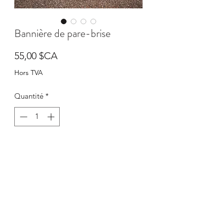
Bannière de pare-brise
Prix
55,00 $CA
Hors TVA
Quantité
*
Ajouter au panier
Commander et payer
Bannière autocollante universelle (60''
x 8'')